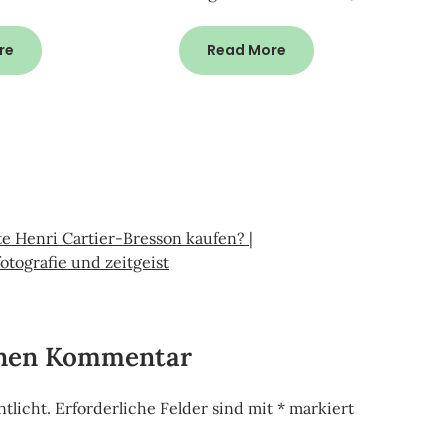
re
Read More
e Henri Cartier-Bresson kaufen? |
tografie und zeitgeist
inen Kommentar
tlicht.
Erforderliche Felder sind mit
*
markiert