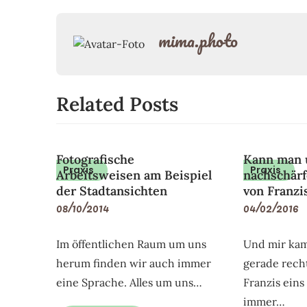
mima.photo
Related Posts
Fotografische
Kann man u
Praxis
Praxis
Arbeitsweisen am Beispiel
nachschärf
der Stadtansichten
von Franzis
08/10/2014
04/02/2016
Im öffentlichen Raum um uns
Und mir kam
herum finden wir auch immer
gerade rech
eine Sprache. Alles um uns…
Franzis eins 
immer…