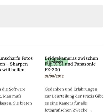
nscharfe Fotos
Bridgekameras zwischen
Filtermix
en – Sharpen
Fuji X-S1 und Panasonic
 will helfen
FZ-200
31/08/2012
 die Software
Gedanken und Erfahrungen
t. Man muß
zur Beurteilung der Praxis Gibt
lassen. Sie bieten
es eine Kamera für alle
fotografischen Zwecke,…