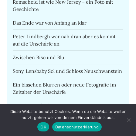
Remscheid ist wie New Jersey – ein Foto mit
Geschichte
Das Ende war von Anfang an klar
Peter Lindbergh war nah dran aber es kommt
auf die Unschärfe an
Zwischen Biso und Blu
Sony, Lensbaby Sol und Schloss Neuschwanstein
Ein bisschen Blurren oder neue Fotografie im
Zeitalter der Unschärfe
Vom fotografischen ins illustrative Zeitalter
Diese Website benutzt Cookies. Wenn du die Website weiter
nutzt, gehen wir von deinem Einverständnis aus.
Bokeh is the quality of blur – Bokeh ist die
ästhetische Qualität der Unschärfe
OK
Datenschutzerklärung