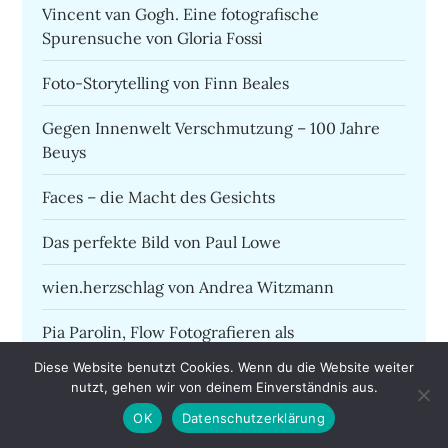
Vincent van Gogh. Eine fotografische
Spurensuche von Gloria Fossi
Foto-Storytelling von Finn Beales
Gegen Innenwelt Verschmutzung – 100 Jahre
Beuys
Faces – die Macht des Gesichts
Das perfekte Bild von Paul Lowe
wien.herzschlag von Andrea Witzmann
Pia Parolin, Flow Fotografieren als
Glückserlebnis
Diese Website benutzt Cookies. Wenn du die Website weiter
nutzt, gehen wir von deinem Einverständnis aus.
Zwischen Blog und Instagram am Beispiel Homo
OK
Datenschutzerklärung
adipositatis von Antje Kröger