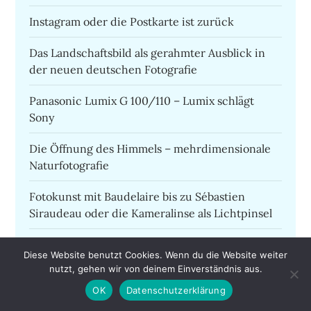
Instagram oder die Postkarte ist zurück
Das Landschaftsbild als gerahmter Ausblick in
der neuen deutschen Fotografie
Panasonic Lumix G 100/110 – Lumix schlägt
Sony
Die Öffnung des Himmels – mehrdimensionale
Naturfotografie
Fotokunst mit Baudelaire bis zu Sébastien
Siraudeau oder die Kameralinse als Lichtpinsel
RICOH GR III Street Edition
Diese Website benutzt Cookies. Wenn du die Website weiter
nutzt, gehen wir von deinem Einverständnis aus.
Das Projekt Fotomonat oder mit der Fotografie
OK
Datenschutzerklärung
leben