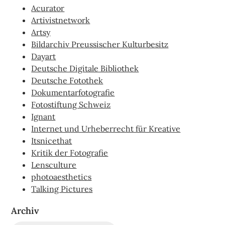
Acurator
Artivistnetwork
Artsy
Bildarchiv Preussischer Kulturbesitz
Dayart
Deutsche Digitale Bibliothek
Deutsche Fotothek
Dokumentarfotografie
Fotostiftung Schweiz
Ignant
Internet und Urheberrecht für Kreative
Itsnicethat
Kritik der Fotografie
Lensculture
photoaesthetics
Talking Pictures
Archiv