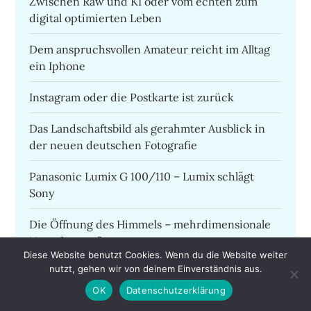
Zwischen Raw und KI oder vom echten zum
digital optimierten Leben
Dem anspruchsvollen Amateur reicht im Alltag
ein Iphone
Instagram oder die Postkarte ist zurück
Das Landschaftsbild als gerahmter Ausblick in
der neuen deutschen Fotografie
Panasonic Lumix G 100/110 – Lumix schlägt
Sony
Die Öffnung des Himmels – mehrdimensionale
Naturfotografie
Diese Website benutzt Cookies. Wenn du die Website weiter
nutzt, gehen wir von deinem Einverständnis aus.
Fotokunst mit Baudelaire bis zu Sébastien
Siraudeau oder die Kameralinse als Lichtpinsel
OK
Datenschutzerklärung