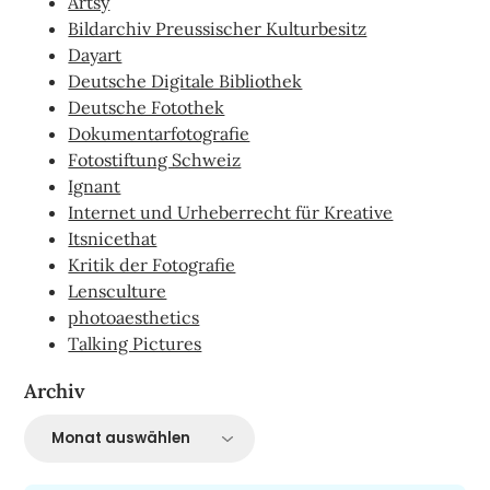
Artsy
Bildarchiv Preussischer Kulturbesitz
Dayart
Deutsche Digitale Bibliothek
Deutsche Fotothek
Dokumentarfotografie
Fotostiftung Schweiz
Ignant
Internet und Urheberrecht für Kreative
Itsnicethat
Kritik der Fotografie
Lensculture
photoaesthetics
Talking Pictures
Archiv
Archiv