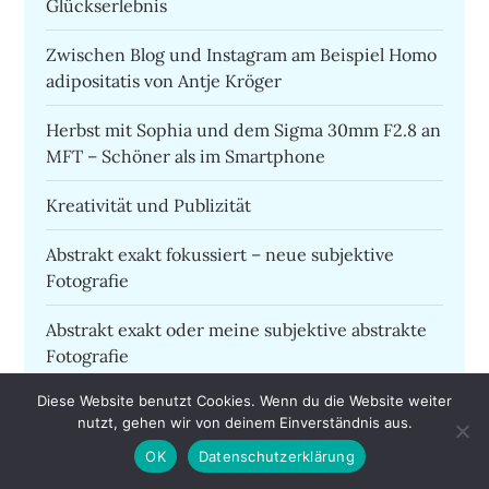
Glückserlebnis
Zwischen Blog und Instagram am Beispiel Homo
adipositatis von Antje Kröger
Herbst mit Sophia und dem Sigma 30mm F2.8 an
MFT – Schöner als im Smartphone
Kreativität und Publizität
Abstrakt exakt fokussiert – neue subjektive
Fotografie
Abstrakt exakt oder meine subjektive abstrakte
Fotografie
Diese Website benutzt Cookies. Wenn du die Website weiter
Sony holt Lumix ab
nutzt, gehen wir von deinem Einverständnis aus.
Die Frau in blau
OK
Datenschutzerklärung