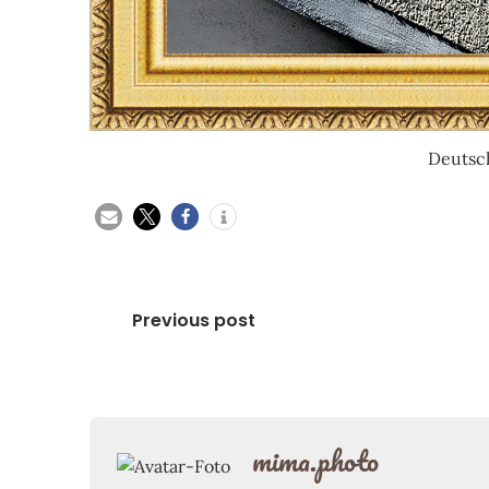
Deutsc
Beitragsnavigation
Previous post
mima.photo