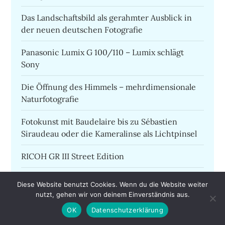
Das Landschaftsbild als gerahmter Ausblick in
der neuen deutschen Fotografie
Panasonic Lumix G 100/110 – Lumix schlägt
Sony
Die Öffnung des Himmels – mehrdimensionale
Naturfotografie
Fotokunst mit Baudelaire bis zu Sébastien
Siraudeau oder die Kameralinse als Lichtpinsel
RICOH GR III Street Edition
Das Projekt Fotomonat oder mit der Fotografie
Diese Website benutzt Cookies. Wenn du die Website weiter
leben
nutzt, gehen wir von deinem Einverständnis aus.
OK
Datenschutzerklärung
Bild der Zeit – Corona im Wald