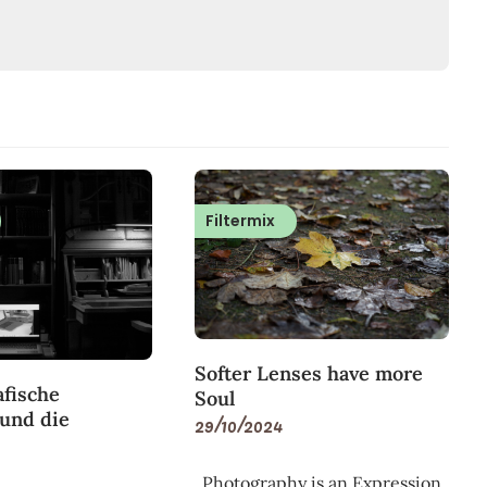
Filtermix
Softer Lenses have more
afische
Soul
 und die
29/10/2024
„Photography is an Expression