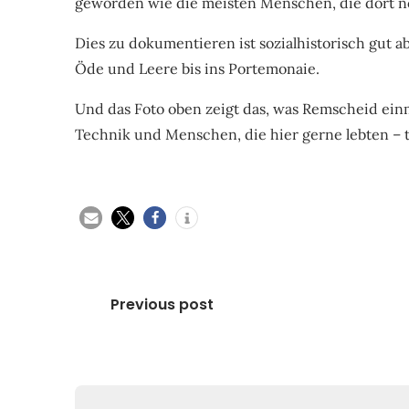
geworden wie die meisten Menschen, die dort 
Dies zu dokumentieren ist sozialhistorisch gut ab
Öde und Leere bis ins Portemonaie.
Und das Foto oben zeigt das, was Remscheid einma
Technik und Menschen, die hier gerne lebten – 
Beitragsnavigation
Previous post