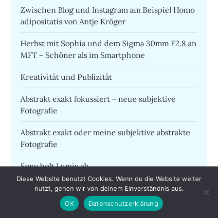
Zwischen Blog und Instagram am Beispiel Homo
adipositatis von Antje Kröger
Herbst mit Sophia und dem Sigma 30mm F2.8 an
MFT – Schöner als im Smartphone
Kreativität und Publizität
Abstrakt exakt fokussiert – neue subjektive
Fotografie
Abstrakt exakt oder meine subjektive abstrakte
Fotografie
Sony holt Lumix ab
Diese Website benutzt Cookies. Wenn du die Website weiter
Die Frau in blau
nutzt, gehen wir von deinem Einverständnis aus.
OK
Datenschutzerklärung
Wie finde ich meinen fotografischen Stil von