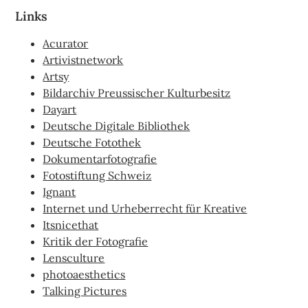
Links
Acurator
Artivistnetwork
Artsy
Bildarchiv Preussischer Kulturbesitz
Dayart
Deutsche Digitale Bibliothek
Deutsche Fotothek
Dokumentarfotografie
Fotostiftung Schweiz
Ignant
Internet und Urheberrecht für Kreative
Itsnicethat
Kritik der Fotografie
Lensculture
photoaesthetics
Talking Pictures