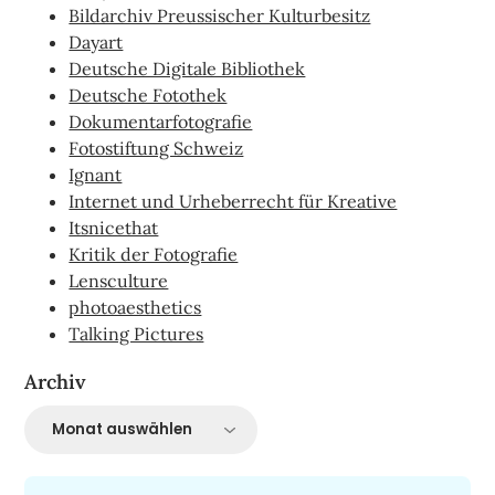
Bildarchiv Preussischer Kulturbesitz
Dayart
Deutsche Digitale Bibliothek
Deutsche Fotothek
Dokumentarfotografie
Fotostiftung Schweiz
Ignant
Internet und Urheberrecht für Kreative
Itsnicethat
Kritik der Fotografie
Lensculture
photoaesthetics
Talking Pictures
Archiv
Archiv