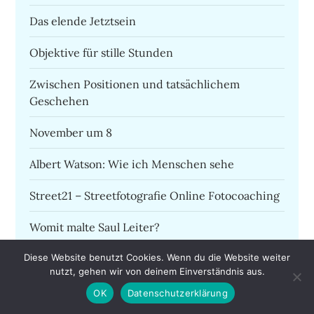
Das elende Jetztsein
Objektive für stille Stunden
Zwischen Positionen und tatsächlichem
Geschehen
November um 8
Albert Watson: Wie ich Menschen sehe
Street21 – Streetfotografie Online Fotocoaching
Womit malte Saul Leiter?
Dissonanzen im fotografischen Rahmen als roter
Diese Website benutzt Cookies. Wenn du die Website weiter
nutzt, gehen wir von deinem Einverständnis aus.
Faden bei Henri Cartier-Bresson und Martin
Parr
OK
Datenschutzerklärung