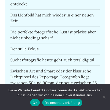
entdeckt
Das Lichtbild hat mich wieder in einer neuen
Zeit
Die perfekte fotografische Lust ist präzise aber
nicht unbedingt scharf
Der stille Fokus
Sucherfotografie heute geht auch total digital
Zwischen Art und Smart oder der klassische
Lichtpinsel des Reportage-Fotografen liegt
zwischen 50 und 90mm, der neue zwischen 26
und 120mm
Diese Website benutzt Cookies. Wenn du die Website weiter
nutzt, gehen wir von deinem Einverständnis aus.
Remscheid ist wie New Jersey – ein Foto mit
OK
Datenschutzerklärung
Geschichte