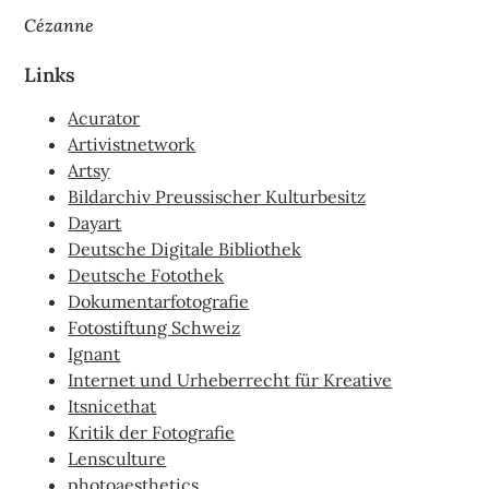
Cézanne
Links
Acurator
Artivistnetwork
Artsy
Bildarchiv Preussischer Kulturbesitz
Dayart
Deutsche Digitale Bibliothek
Deutsche Fotothek
Dokumentarfotografie
Fotostiftung Schweiz
Ignant
Internet und Urheberrecht für Kreative
Itsnicethat
Kritik der Fotografie
Lensculture
photoaesthetics