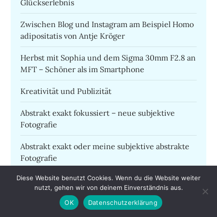
Glückserlebnis
Zwischen Blog und Instagram am Beispiel Homo
adipositatis von Antje Kröger
Herbst mit Sophia und dem Sigma 30mm F2.8 an
MFT – Schöner als im Smartphone
Kreativität und Publizität
Abstrakt exakt fokussiert – neue subjektive
Fotografie
Abstrakt exakt oder meine subjektive abstrakte
Fotografie
Diese Website benutzt Cookies. Wenn du die Website weiter
Sony holt Lumix ab
nutzt, gehen wir von deinem Einverständnis aus.
Die Frau in blau
OK
Datenschutzerklärung