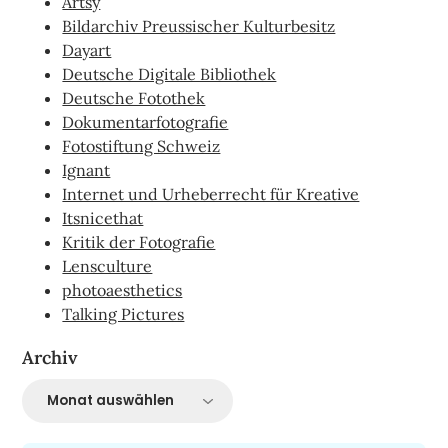
Artsy
Bildarchiv Preussischer Kulturbesitz
Dayart
Deutsche Digitale Bibliothek
Deutsche Fotothek
Dokumentarfotografie
Fotostiftung Schweiz
Ignant
Internet und Urheberrecht für Kreative
Itsnicethat
Kritik der Fotografie
Lensculture
photoaesthetics
Talking Pictures
Archiv
Archiv