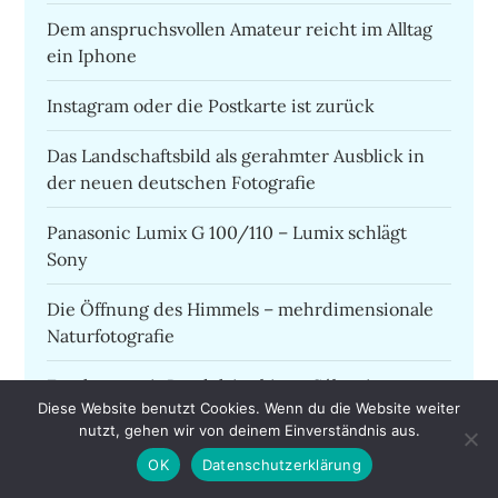
Dem anspruchsvollen Amateur reicht im Alltag
ein Iphone
Instagram oder die Postkarte ist zurück
Das Landschaftsbild als gerahmter Ausblick in
der neuen deutschen Fotografie
Panasonic Lumix G 100/110 – Lumix schlägt
Sony
Die Öffnung des Himmels – mehrdimensionale
Naturfotografie
Fotokunst mit Baudelaire bis zu Sébastien
Diese Website benutzt Cookies. Wenn du die Website weiter
Siraudeau oder die Kameralinse als Lichtpinsel
nutzt, gehen wir von deinem Einverständnis aus.
RICOH GR III Street Edition
OK
Datenschutzerklärung