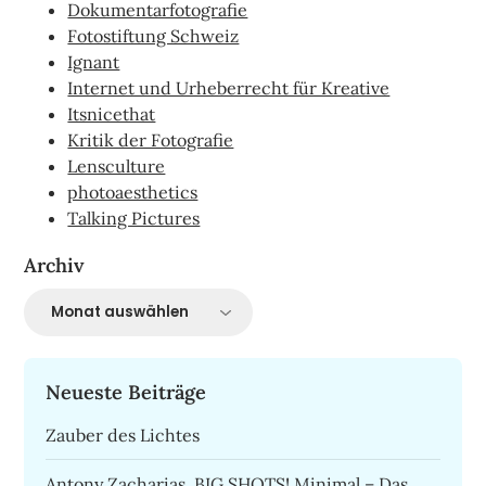
Dokumentarfotografie
Fotostiftung Schweiz
Ignant
Internet und Urheberrecht für Kreative
Itsnicethat
Kritik der Fotografie
Lensculture
photoaesthetics
Talking Pictures
Archiv
Archiv
Neueste Beiträge
Zauber des Lichtes
Antony Zacharias, BIG SHOTS! Minimal – Das