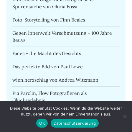
Spurensuche von Gloria Fossi
Foto-Storytelling von Finn Beales
Gegen Innenwelt Verschmutzung – 100 Jahre
Beuys
Faces – die Macht des Gesichts
Das perfekte Bild von Paul Lowe
wien.herzschlag von Andrea Witzmann
Pia Parolin, Flow Fotografieren als
Glückserlebnis
Diese Website benutzt Cookies. Wenn du die Website weiter
Zwischen Blog und Instagram am Beispiel Homo
nutzt, gehen wir von deinem Einverständnis aus.
adipositatis von Antje Kröger
OK
Datenschutzerklärung