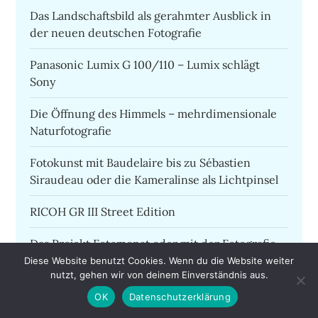
Das Landschaftsbild als gerahmter Ausblick in
der neuen deutschen Fotografie
Panasonic Lumix G 100/110 – Lumix schlägt
Sony
Die Öffnung des Himmels – mehrdimensionale
Naturfotografie
Fotokunst mit Baudelaire bis zu Sébastien
Siraudeau oder die Kameralinse als Lichtpinsel
RICOH GR III Street Edition
Das Projekt Fotomonat oder mit der Fotografie
leben
Diese Website benutzt Cookies. Wenn du die Website weiter
nutzt, gehen wir von deinem Einverständnis aus.
Bild der Zeit – Corona im Wald
OK
Datenschutzerklärung