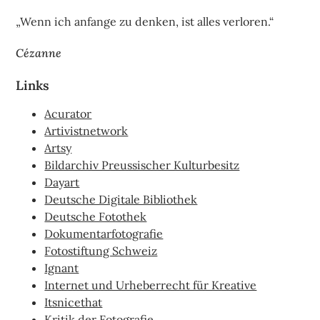
„Wenn ich anfange zu denken, ist alles verloren.“
Cézanne
Links
Acurator
Artivistnetwork
Artsy
Bildarchiv Preussischer Kulturbesitz
Dayart
Deutsche Digitale Bibliothek
Deutsche Fotothek
Dokumentarfotografie
Fotostiftung Schweiz
Ignant
Internet und Urheberrecht für Kreative
Itsnicethat
Kritik der Fotografie