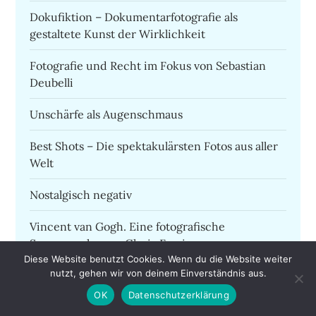
Dokufiktion – Dokumentarfotografie als
gestaltete Kunst der Wirklichkeit
Fotografie und Recht im Fokus von Sebastian
Deubelli
Unschärfe als Augenschmaus
Best Shots – Die spektakulärsten Fotos aus aller
Welt
Nostalgisch negativ
Vincent van Gogh. Eine fotografische
Spurensuche von Gloria Fossi
Diese Website benutzt Cookies. Wenn du die Website weiter
nutzt, gehen wir von deinem Einverständnis aus.
Foto-Storytelling von Finn Beales
OK
Datenschutzerklärung
Gegen Innenwelt Verschmutzung – 100 Jahre