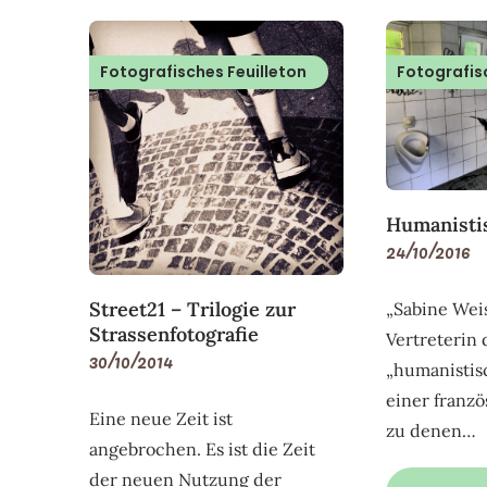
Fotografisches Feuilleton
Fotografis
Humanistis
24/10/2016
Street21 – Trilogie zur
„Sabine Weiss
Strassenfotografie
Vertreterin
30/10/2014
„humanistisc
einer franz
Eine neue Zeit ist
zu denen…
angebrochen. Es ist die Zeit
der neuen Nutzung der