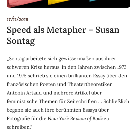
17/11/2019
Speed als Metapher – Susan
Sontag
„Sontag arbeitete sich gewissermaßen aus ihrer
schweren Krise heraus. In den Jahren zwischen 1973
und 1975 schrieb sie einen brillianten Essay über den
französischen Poeten und Theatertheoretiker
Antonin Artaud und mehrere Artikel über
feministische Themen für Zeitschriften … Schließlich
begann sie auch ihre berühmten Essays über
Fotografie für die
New York Review of Book
zu
schreiben.“