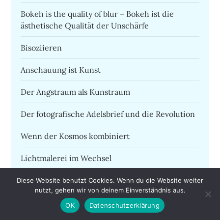
Bokeh is the quality of blur – Bokeh ist die
ästhetische Qualität der Unschärfe
Bisoziieren
Anschauung ist Kunst
Der Angstraum als Kunstraum
Der fotografische Adelsbrief und die Revolution
Wenn der Kosmos kombiniert
Lichtmalerei im Wechsel
Gegenwart spüren
Diese Website benutzt Cookies. Wenn du die Website weiter
nutzt, gehen wir von deinem Einverständnis aus.
Play Time von Wolfgang Zurborn
OK
Datenschutzerklärung