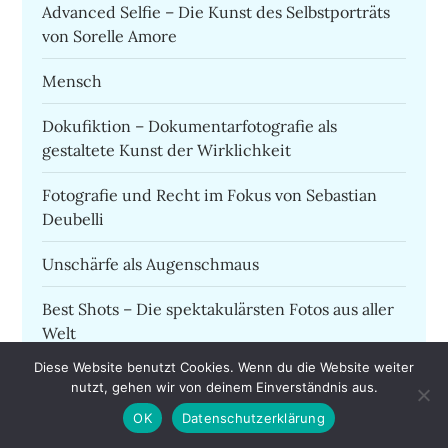
Advanced Selfie – Die Kunst des Selbstporträts
von Sorelle Amore
Mensch
Dokufiktion – Dokumentarfotografie als
gestaltete Kunst der Wirklichkeit
Fotografie und Recht im Fokus von Sebastian
Deubelli
Unschärfe als Augenschmaus
Best Shots – Die spektakulärsten Fotos aus aller
Welt
Diese Website benutzt Cookies. Wenn du die Website weiter
Nostalgisch negativ
nutzt, gehen wir von deinem Einverständnis aus.
OK
Datenschutzerklärung
Vincent van Gogh. Eine fotografische
Spurensuche von Gloria Fossi