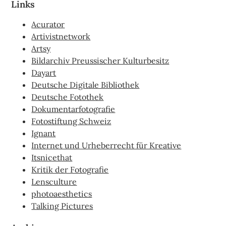
Links
Acurator
Artivistnetwork
Artsy
Bildarchiv Preussischer Kulturbesitz
Dayart
Deutsche Digitale Bibliothek
Deutsche Fotothek
Dokumentarfotografie
Fotostiftung Schweiz
Ignant
Internet und Urheberrecht für Kreative
Itsnicethat
Kritik der Fotografie
Lensculture
photoaesthetics
Talking Pictures