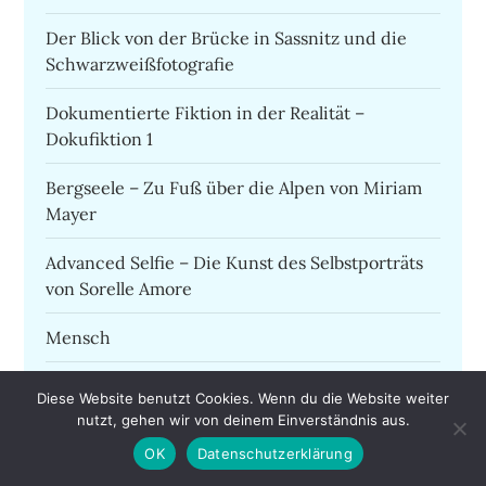
Der Blick von der Brücke in Sassnitz und die
Schwarzweißfotografie
Dokumentierte Fiktion in der Realität –
Dokufiktion 1
Bergseele – Zu Fuß über die Alpen von Miriam
Mayer
Advanced Selfie – Die Kunst des Selbstporträts
von Sorelle Amore
Mensch
Dokufiktion – Dokumentarfotografie als
Diese Website benutzt Cookies. Wenn du die Website weiter
gestaltete Kunst der Wirklichkeit
nutzt, gehen wir von deinem Einverständnis aus.
OK
Datenschutzerklärung
Fotografie und Recht im Fokus von Sebastian