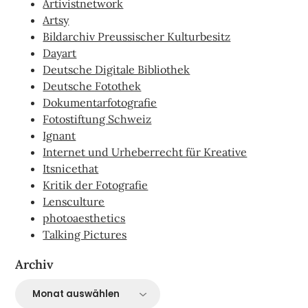
Artivistnetwork
Artsy
Bildarchiv Preussischer Kulturbesitz
Dayart
Deutsche Digitale Bibliothek
Deutsche Fotothek
Dokumentarfotografie
Fotostiftung Schweiz
Ignant
Internet und Urheberrecht für Kreative
Itsnicethat
Kritik der Fotografie
Lensculture
photoaesthetics
Talking Pictures
Archiv
Archiv