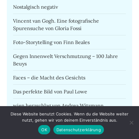
Nostalgisch negativ
Vincent van Gogh. Eine fotografische
Spurensuche von Gloria Fossi
Foto-Storytelling von Finn Beales
Gegen Innenwelt Verschmutzung – 100 Jahre
Beuys
Faces – die Macht des Gesichts
Das perfekte Bild von Paul Lowe
wien.herzschlag von Andrea Witzmann
Diese Website benutzt Cookies. Wenn du die Website weiter
Pia Parolin, Flow Fotografieren als
nutzt, gehen wir von deinem Einverständnis aus.
Glückserlebnis
OK
Datenschutzerklärung