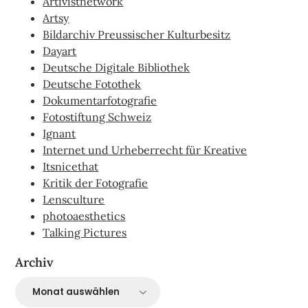
Artivistnetwork
Artsy
Bildarchiv Preussischer Kulturbesitz
Dayart
Deutsche Digitale Bibliothek
Deutsche Fotothek
Dokumentarfotografie
Fotostiftung Schweiz
Ignant
Internet und Urheberrecht für Kreative
Itsnicethat
Kritik der Fotografie
Lensculture
photoaesthetics
Talking Pictures
Archiv
Archiv