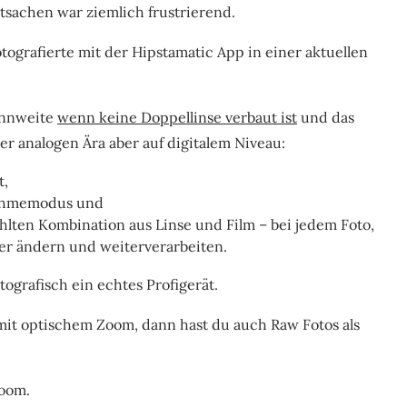
sachen war ziemlich frustrierend.
tografierte mit der Hipstamatic App in einer aktuellen
ennweite
wenn keine Doppellinse verbaut ist
und das
der analogen Ära aber auf digitalem Niveau:
t,
nahmemodus und
ählten Kombination aus Linse und Film – bei jedem Foto,
her ändern und weiterverarbeiten.
otografisch ein echtes Profigerät.
 mit optischem Zoom, dann hast du auch Raw Fotos als
Zoom.