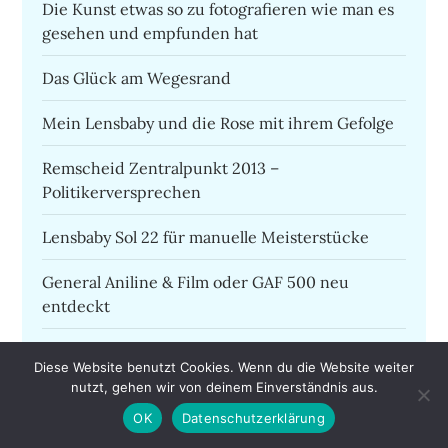
Die Kunst etwas so zu fotografieren wie man es
gesehen und empfunden hat
Das Glück am Wegesrand
Mein Lensbaby und die Rose mit ihrem Gefolge
Remscheid Zentralpunkt 2013 –
Politikerversprechen
Lensbaby Sol 22 für manuelle Meisterstücke
General Aniline & Film oder GAF 500 neu
entdeckt
Das Lichtbild hat mich wieder in einer neuen
Diese Website benutzt Cookies. Wenn du die Website weiter
Zeit
nutzt, gehen wir von deinem Einverständnis aus.
OK
Datenschutzerklärung
Die perfekte fotografische Lust ist präzise aber
nicht unbedingt scharf