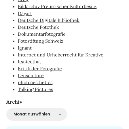
Bildarchiv Preussischer Kulturbesitz
Dayart
Deutsche Digitale Bibliothek
Deutsche Fotothek
Dokumentarfotografie
Fotostiftung Schweiz
Ignant
Internet und Urheberrecht für Kreative
Itsnicethat
Kritik der Fotografie
Lensculture
photoaesthetics
Talking Pictures
Archiv
Archiv