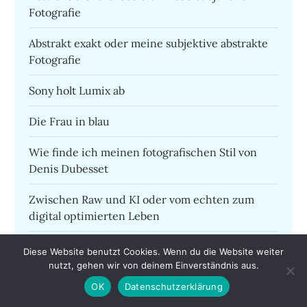
Fotografie
Abstrakt exakt oder meine subjektive abstrakte
Fotografie
Sony holt Lumix ab
Die Frau in blau
Wie finde ich meinen fotografischen Stil von
Denis Dubesset
Zwischen Raw und KI oder vom echten zum
digital optimierten Leben
Dem anspruchsvollen Amateur reicht im Alltag
Diese Website benutzt Cookies. Wenn du die Website weiter
ein Iphone
nutzt, gehen wir von deinem Einverständnis aus.
OK
Datenschutzerklärung
Instagram oder die Postkarte ist zurück