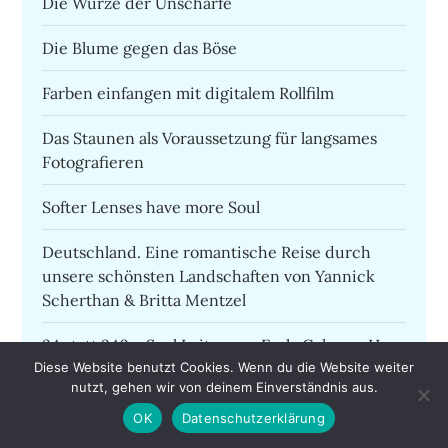
Die Würze der Unschärfe
Die Blume gegen das Böse
Farben einfangen mit digitalem Rollfilm
Das Staunen als Voraussetzung für langsames
Fotografieren
Softer Lenses have more Soul
Deutschland. Eine romantische Reise durch
unsere schönsten Landschaften von Yannick
Scherthan & Britta Mentzel
34 statt 340 – Saul Leiter von Early Color zu Here
Diese Website benutzt Cookies. Wenn du die Website weiter
´s more. Why not
nutzt, gehen wir von deinem Einverständnis aus.
Unseen.city in Album1.de oder zwischendurch
OK
Datenschutzerklärung
und zwecklos