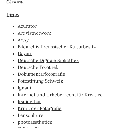
Cézanne
Links
Acurator
Artivistnetwork
Artsy
Bildarchiv Preussischer Kulturbesitz
Dayart
Deutsche Digitale Bibliothek
Deutsche Fotothek
Dokumentarfotografie
Fotostiftung Schweiz
Ignant
Internet und Urheberrecht für Kreative
Itsnicethat
Kritik der Fotografie
Lensculture
photoaesthetics