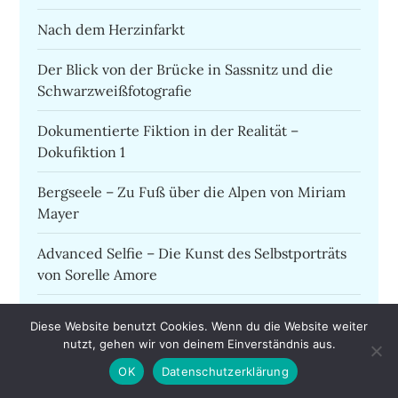
Nach dem Herzinfarkt
Der Blick von der Brücke in Sassnitz und die
Schwarzweißfotografie
Dokumentierte Fiktion in der Realität –
Dokufiktion 1
Bergseele – Zu Fuß über die Alpen von Miriam
Mayer
Advanced Selfie – Die Kunst des Selbstporträts
von Sorelle Amore
Mensch
Diese Website benutzt Cookies. Wenn du die Website weiter
nutzt, gehen wir von deinem Einverständnis aus.
Dokufiktion – Dokumentarfotografie als
OK
Datenschutzerklärung
gestaltete Kunst der Wirklichkeit