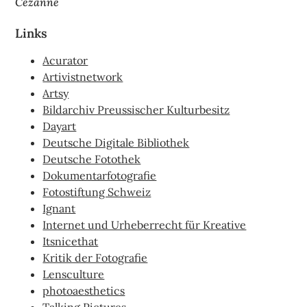
Cézanne
Links
Acurator
Artivistnetwork
Artsy
Bildarchiv Preussischer Kulturbesitz
Dayart
Deutsche Digitale Bibliothek
Deutsche Fotothek
Dokumentarfotografie
Fotostiftung Schweiz
Ignant
Internet und Urheberrecht für Kreative
Itsnicethat
Kritik der Fotografie
Lensculture
photoaesthetics
Talking Pictures