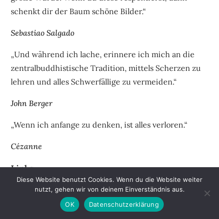
schenkt dir der Baum schöne Bilder.“
Sebastiao Salgado
„Und während ich lache, erinnere ich mich an die
zentralbuddhistische Tradition, mittels Scherzen zu
lehren und alles Schwerfällige zu vermeiden.“
John Berger
„Wenn ich anfange zu denken, ist alles verloren.“
Cézanne
Links
Diese Website benutzt Cookies. Wenn du die Website weiter
Acurator
nutzt, gehen wir von deinem Einverständnis aus.
Artivistnetwork
OK
Datenschutzerklärung
Artsy