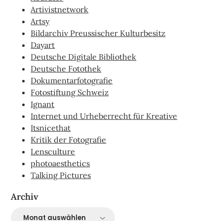
Artivistnetwork
Artsy
Bildarchiv Preussischer Kulturbesitz
Dayart
Deutsche Digitale Bibliothek
Deutsche Fotothek
Dokumentarfotografie
Fotostiftung Schweiz
Ignant
Internet und Urheberrecht für Kreative
Itsnicethat
Kritik der Fotografie
Lensculture
photoaesthetics
Talking Pictures
Archiv
Archiv