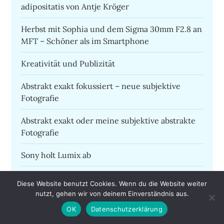
adipositatis von Antje Kröger
Herbst mit Sophia und dem Sigma 30mm F2.8 an
MFT – Schöner als im Smartphone
Kreativität und Publizität
Abstrakt exakt fokussiert – neue subjektive
Fotografie
Abstrakt exakt oder meine subjektive abstrakte
Fotografie
Sony holt Lumix ab
Die Frau in blau
Diese Website benutzt Cookies. Wenn du die Website weiter
nutzt, gehen wir von deinem Einverständnis aus.
Wie finde ich meinen fotografischen Stil von
OK
Datenschutzerklärung
Denis Dubesset