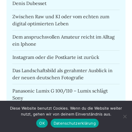
Denis Dubesset
Zwischen Raw und KI oder vom echten zum
digital optimierten Leben
Dem anspruchsvollen Amateur reicht im Alltag
ein Iphone
Instagram oder die Postkarte ist zurück
Das Landschaftsbild als gerahmter Ausblick in
der neuen deutschen Fotografie
Panasonic Lumix G 100/110 – Lumix schlägt
Sony
Diese Website benutzt Cookies. Wenn du die Website weiter
Die Öffnung des Himmels – mehrdimensionale
nutzt, gehen wir von deinem Einverständnis aus.
Naturfotografie
OK
Datenschutzerklärung
Fotokunst mit Baudelaire bis zu Sébastien