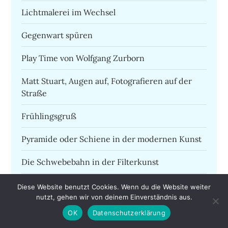
Lichtmalerei im Wechsel
Gegenwart spüren
Play Time von Wolfgang Zurborn
Matt Stuart, Augen auf, Fotografieren auf der
Straße
Frühlingsgruß
Pyramide oder Schiene in der modernen Kunst
Die Schwebebahn in der Filterkunst
Am Anfang war die Liebe – Cityscapes in
Diese Website benutzt Cookies. Wenn du die Website weiter
Wuppertal
nutzt, gehen wir von deinem Einverständnis aus.
OK
Datenschutzerklärung
Die Art der Fotografie