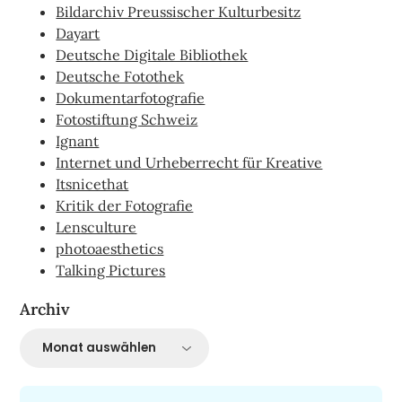
Bildarchiv Preussischer Kulturbesitz
Dayart
Deutsche Digitale Bibliothek
Deutsche Fotothek
Dokumentarfotografie
Fotostiftung Schweiz
Ignant
Internet und Urheberrecht für Kreative
Itsnicethat
Kritik der Fotografie
Lensculture
photoaesthetics
Talking Pictures
Archiv
Archiv